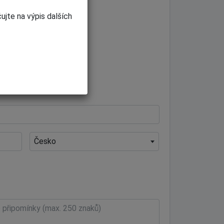
ujte na výpis dalších
 na váš email.
Česko