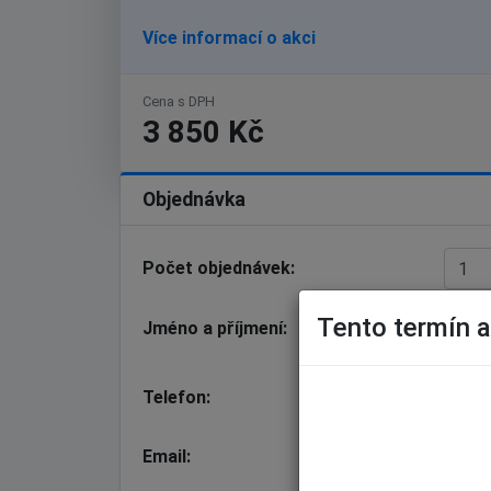
Více informací o akci
Cena s DPH
3 850 Kč
Objednávka
Počet objednávek
Tento termín ak
Jméno a příjmení
Telefon
Če
Email