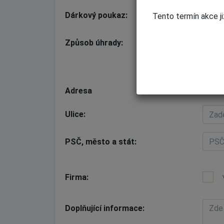
Dárkový poukaz
Tento termín akce ji
Způsob úhrady
Kr
Př
Adresa
Ulice
PSČ, město a stát
Firma
Doplňující informace