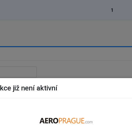
1
ce již není aktivní
sko (420)