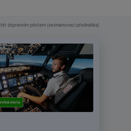
stát dopravním pilotem (seznamovací přednáška)
Volná místa