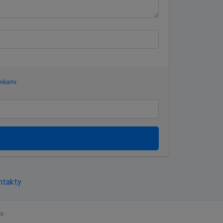
nkami
ntakty
a.