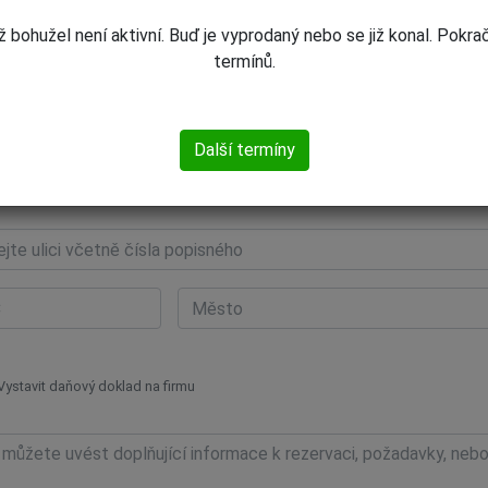
ž bohužel není aktivní. Buď je vyprodaný nebo se již konal. Pokrač
Objednat dárkový poukaz. Poukaz vám zašleme ihned po dokončení objednávky
termínů.
editní kartou
evodem z účtu
Další termíny
Vystavit daňový doklad na firmu