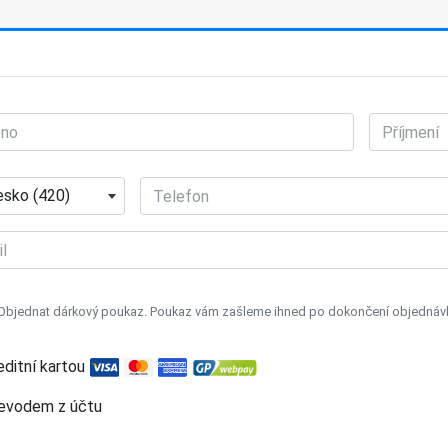
sko (420)
Objednat dárkový poukaz. Poukaz vám zašleme ihned po dokončení objednávky
editní kartou
evodem z účtu