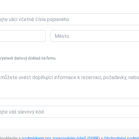
Vystavit daňový doklad na firmu
Souhlasím s
podmínkami pro zpracováním údajů (GDPR)
a
Obchodními podmí