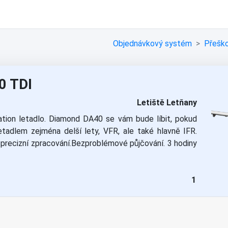
Objednávkový systém
Přeško
0 TDI
Letiště Letňany
ation letadlo. Diamond DA40 se vám bude líbit, pokud
adlem zejména delší lety, VFR, ale také hlavně IFR.
 precizní zpracování.Bezproblémové půjčování. 3 hodiny
1