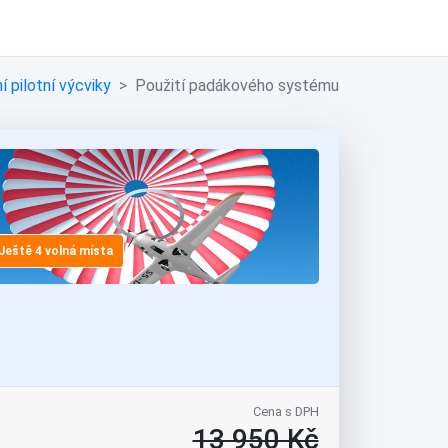
í pilotní výcviky
Použití padákového systému
Ještě 4 volná místa
Cena s DPH
13 950 Kč