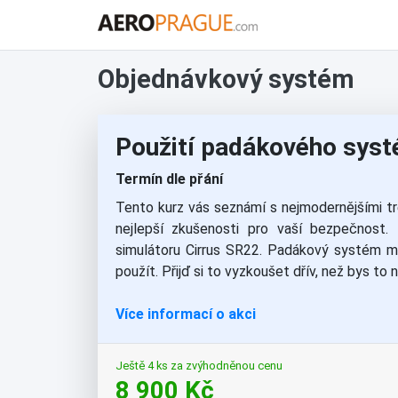
Objednávkový systém
Použití padákového sys
Termín dle přání
Tento kurz vás seznámí s nejmodernějšími t
nejlepší zkušenosti pro vaší bezpečnost. 
simulátoru Cirrus SR22. Padákový systém má 
použít. Přijď si to vyzkoušet dřív, než bys to
Více informací o akci
Ještě 4 ks za zvýhodněnou cenu
8 900 Kč