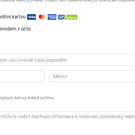
Objednat dárkový poukaz. Poukaz vám zašleme ihned po dokončení objednávky
editní kartou
evodem z účtu
Vystavit daňový doklad na firmu